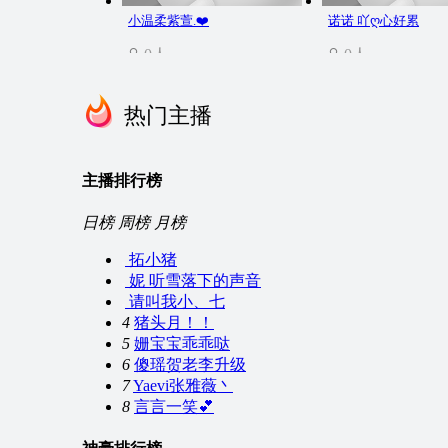
小温柔紫萱.❤️
诺诺 吖ღ心好累
0人
0人
热门主播
主播排行榜
日榜
周榜
月榜
拓小猪
朦胧休息
冰..。
妮 听雪落下的声音
0人
0人
请叫我小、七
4
猪头月！！
5
姗宝宝乖乖哒
6
傻瑶贺老李升级
7
Yaevi张雅薇丶
8
言言一笑💕