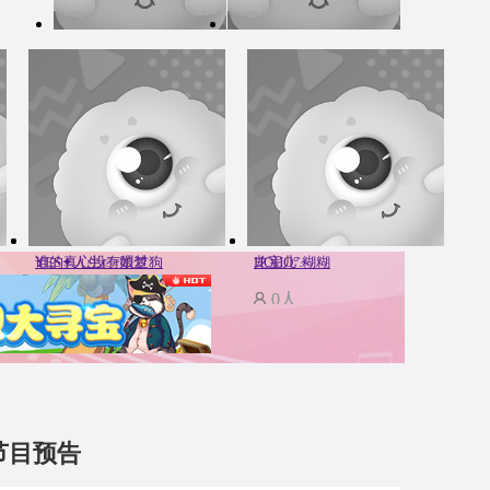
秀吧星计划
谁的真心没有喂过狗
YES✦人生👉如梦没人疼
HOHO°.糊糊
龙宝儿`~
0人
0人
0人
0人
节目预告