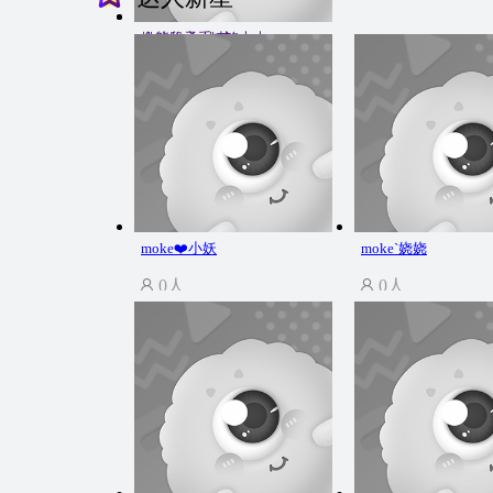
全能段子手❤铭大大
姚动你心-姚芯
0人
0人
moke❤️小妖
moke`娆娆
0人
0人