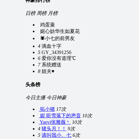
神豪排行榜
日榜
周榜
月榜
鸡蛋羹
妮心妨华生如夏花
🕷小七的前男友
4
滴血十字
5
GY_34391256
6
爱你没有道理℃
7
系统赠送
8
姐夫♥
头条榜
今日主播
今日神豪
拓小猪
17次
妮 听雪落下的声音
10次
Yaevi张雅薇丶
10次
4
猪头月！！
9次
5
请叫我小、七
6次