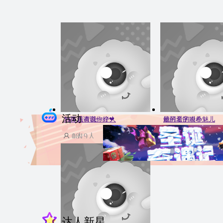
活动
若再遇请说你好❤
YES 只有我一个人
她的名字叫小魅儿
最可爱的凌希
1819人
0人
0人
0人
达人新星