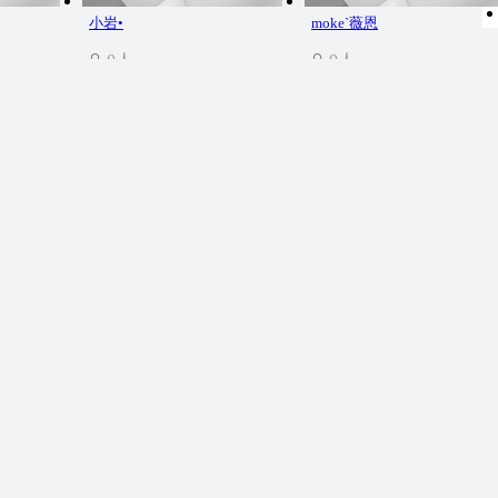
小岩•
moke`薇恩
0人
0人