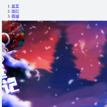
首页
排行
商城
公会
游戏
拍卖
APP
充值
历史
守护
关注
登录
注册
我要直播
正在直播
休息中