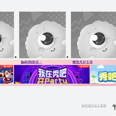
Yaevi张雅薇丶
鑫雨开心
猪头月！！
悟空八卦主播
0人
0人
0人
0人
如何成为达人新星